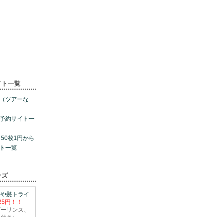
イト一覧
（ツアーな
予約サイト一
50枚1円から
ト一覧
ッズ
つや髪トライ
25円！！
プーリンス、