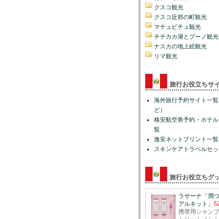
クスコ観光
クスコ近郊の町観光
マチュピチュ観光
チチカカ湖とプーノ観光
ナスカの地上絵観光
リマ観光
旅行お役立ちサ
海外旅行予約サイト一覧
ど）
格安航空券予約・ホテル
覧
激安ネットプリント一覧 
スキンケアトラベルセッ
旅行お役立ちグ
ラサーナ「潤
アルキット」
5
携帯用シャン